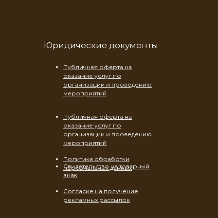
Юридические документы
Публичная оферта на
оказание услуг по
организации и проведению
мероприятий
Публичная оферта на
оказание услуг по
организации и проведению
мероприятий
Политика обработки
Свидетельство на товарный
персональных данных
знак
Согласие на получение
рекламных рассылок