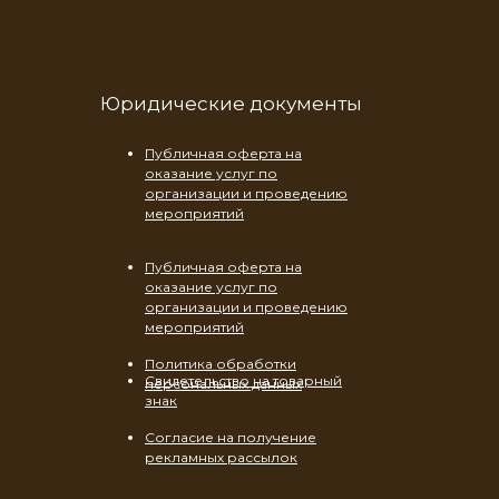
Юридические документы
Публичная оферта на
оказание услуг по
организации и проведению
мероприятий
Публичная оферта на
оказание услуг по
организации и проведению
мероприятий
Политика обработки
Свидетельство на товарный
персональных данных
знак
Согласие на получение
рекламных рассылок