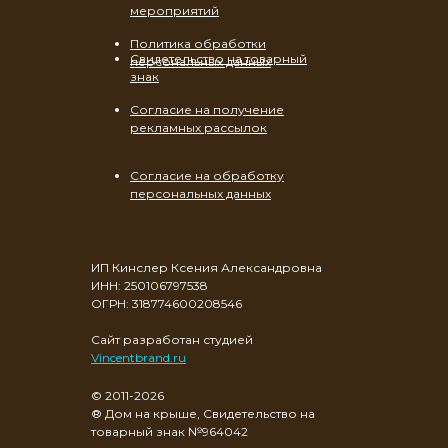
мероприятий
Политика обработки
Свидетельство на товарный
персональных данных
знак
Согласие на получение
рекламных рассылок
Согласие на обработку
персональных данных
ИП Кинслер Ксения Александровна
ИНН: 250106797538
ОГРН: 318774600208546
Сайт разработан студией
Vincentbrand.ru
© 2011-2026
® Дом на крыше, Свидетельство на
товарный знак №964042