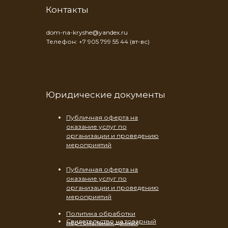
Контакты
dom-na-kryshe@yandex.ru
Телефон: +7 905 799 55 44 (вт-вс)
Юридические документы
Публичная оферта на
оказание услуг по
организации и проведению
мероприятий
Публичная оферта на
оказание услуг по
организации и проведению
мероприятий
Политика обработки
Свидетельство на товарный
персональных данных