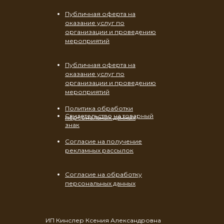
Публичная оферта на
оказание услуг по
организации и проведению
мероприятий
Публичная оферта на
оказание услуг по
организации и проведению
мероприятий
Политика обработки
Свидетельство на товарный
персональных данных
знак
Согласие на получение
рекламных рассылок
Согласие на обработку
персональных данных
ИП Кинслер Ксения Александровна