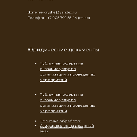
dom-na-kryshe@yandex.ru
Телефон: +7 905 799 55 44 (вт-вс)
Юридические документы
Публичная оферта на
оказание услуг по
организации и проведению
мероприятий
Публичная оферта на
оказание услуг по
организации и проведению
мероприятий
Политика обработки
Свидетельство на товарный
персональных данных
знак