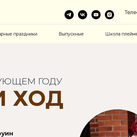
Теле
арные праздники
Выпускные
Школа плейм
ДУЮЩЕМ ГОДУ
И ХОД
оуин