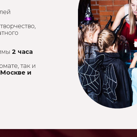
лей
, творчество,
атного
аммы
2 часа
мате, так и
 Москве и