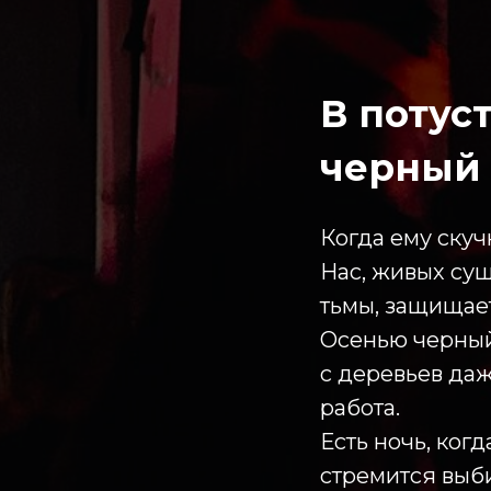
В потус
черный 
Когда ему скучн
Нас, живых сущ
тьмы, защищае
Осенью черный 
с деревьев даж
работа.
Есть ночь, ког
стремится выб