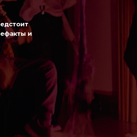
редстоит
тефакты и