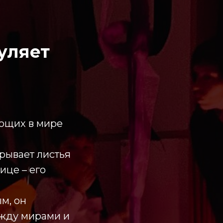
уляет
ающих в мире
рывает листья
ице – его
м, он
ежду мирами и