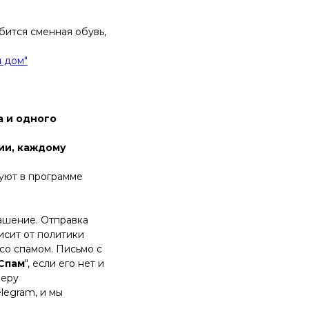
ится сменная обувь,
й дом"
а и одного
ии, каждому
уют в программе
ашение. Отправка
исит от политики
со спамом. Письмо с
Спам
", если его нет и
меру
legram, и мы