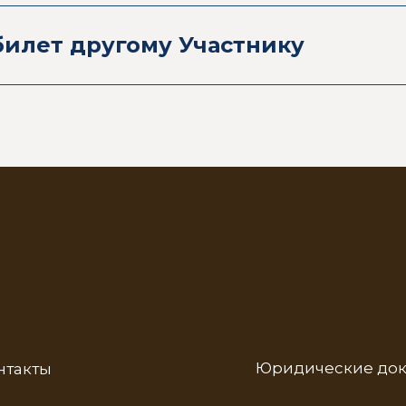
билет другому Участнику
Юридические до
нтакты