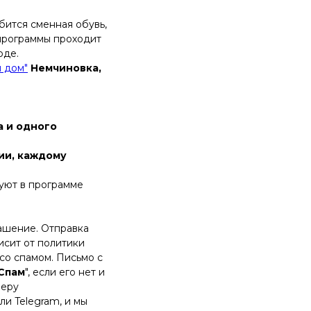
ится сменная обувь,
ь программы проходит
оде.
й дом"
Немчиновка,
а и одного
ии, каждому
уют в программе
ашение. Отправка
исит от политики
со спамом. Письмо с
Спам
", если его нет и
меру
ли Telegram, и мы