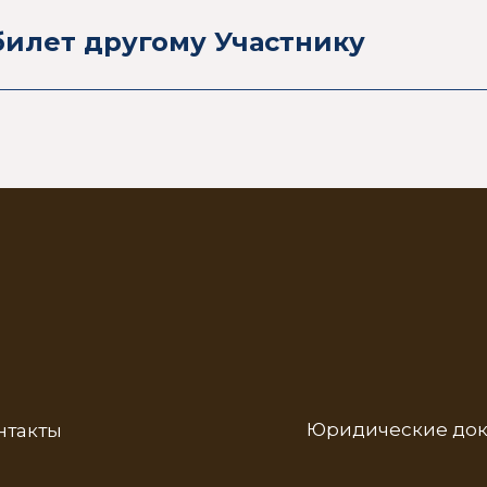
билет другому Участнику
Юридические до
нтакты