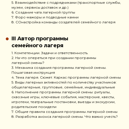
5. Взаимодействие с подрядчиками (транспортные службы,
музеи, сервисы доставок и др.)
6. Создание чата лагерной группы
7. Форс-мажоры и подводные камни
8. СОнастройка команды создателей семейного лагеря
III Автор программы
семейного лагеря
1. Компетенции. Задачи и ответственность.
2. На что опереться при создании программы
лагерной смены?
3. Механика создания программы лагерной смены.
Пошаговая инструкция
4. Тема лагеря. Сюжет. Каркас программы лагерной смены
5. Виды лагерных активностей по количеству участников:
общелагерные, групповые, семейные, индивидуальные
6. Наполнение программы лагерной смены: ритуалы,
сквозные игры, ключевые события, мастерские, квесты,
игротеки, театральные постановки, выезды и экскурсии,
родительские посидели
7. Общие правила создания программы лагерной смены
8. Разработка анонса лагерной смены. Что важно учесть?