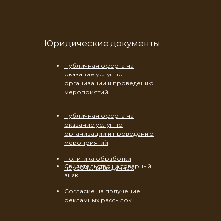
Юридические документы
Публичная оферта на
оказание услуг по
организации и проведению
мероприятий
Публичная оферта на
оказание услуг по
организации и проведению
мероприятий
Политика обработки
Свидетельство на товарный
персональных данных
знак
Согласие на получение
рекламных рассылок