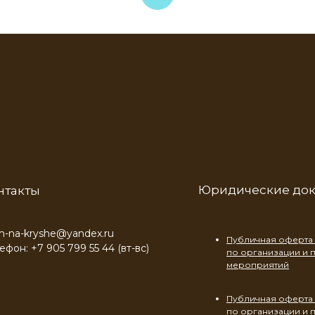
Юридические до
нтакты
-na-kryshe@yandex.ru
Публичная оферта 
ефон: +7 905 799 55 44 (вт-вс)
по организации и
мероприятий
Публичная оферта 
по организации и