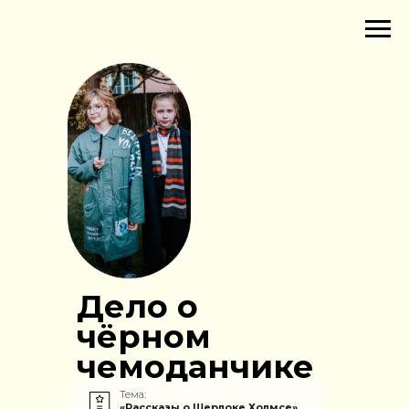
Дело о
чёрном
чемоданчике
Тема:
«Рассказы о Шерлоке Холмсе»