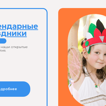
ендарные
здники
 наши открытые
тия.
одробнее