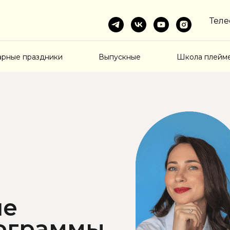
Теле
арные праздники
Выпускные
Школа плейм
ие
рограммы