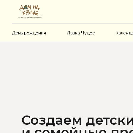
День рождения
Лавка Чудес
Календ
Создаем детск
и семейные п