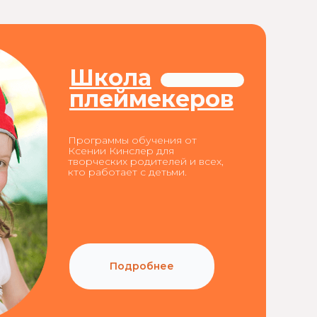
Школа
плеймекеров
Программы обучения от
Ксении Кинслер для
творческих родителей и всех,
кто работает с детьми.
Подробнее