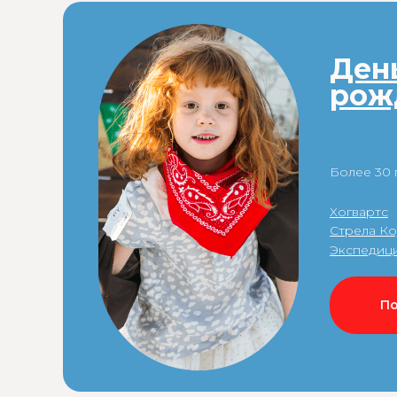
Ден
рож
Более 30
Хогвартс
Стрела К
Экспедици
П