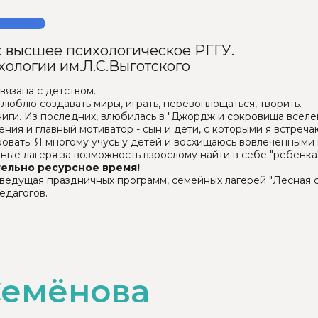
: высшее психологическое РГГУ.
хологии им.Л.С.Выготского
вязана с детством.
 люблю создавать миры, играть, перевоплощаться, творить.
ги. Из последних, влюбилась в "Джордж и сокровища вселен
ния и главный мотиватор - сын и дети, с которыми я встреча
ровать. Я многому учусь у детей и восхищаюсь вовлеченными
ые лагеря за возможность взрослому найти в себе "ребенка"
тельно ресурсное время!
 ведущая праздничных программ, семейных лагерей "Лесная 
едагогов.
Семёнова