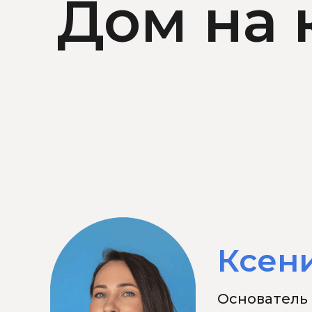
Дом на
Ксен
Основатель 