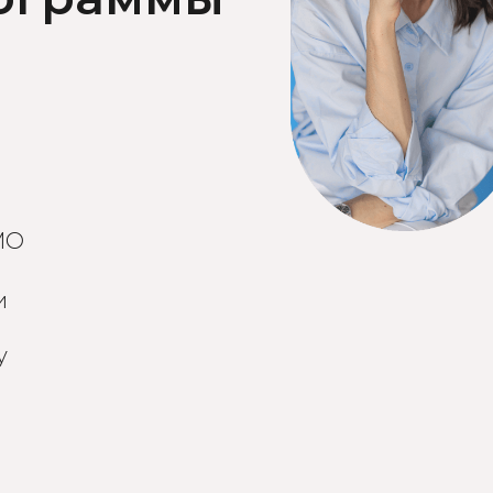
МО
и
у