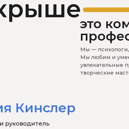
 крыше —
это ко
профе
Мы — психологи,
Мы любим и умее
увлекательные 
творческие маст
ия Кинслер
и руководитель