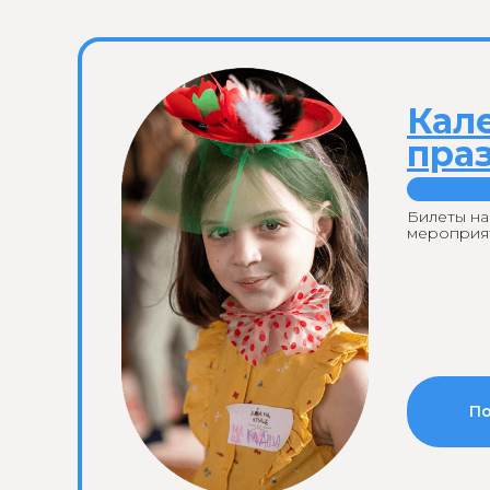
Кал
пра
Билеты на
мероприя
П