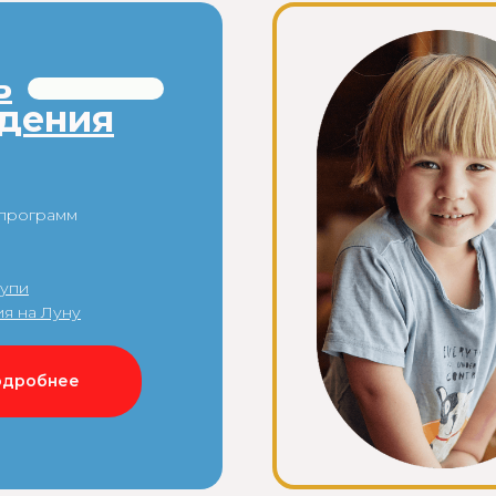
ь
дения
 программ
оупи
я на Луну
одробнее